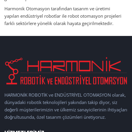
Harmonik Otomasyon tarafından tasarım ve üretimi
yapılan endüstriyel robotlar ile robot otomasyon projeleri
farklı sektörlere yönelik olarak hayata geçirilmektedir.
HARMONİK ROBOTİK ve ENDÜSTRİYEL OTOMASYON olarak,
dünyadaki robotik teknolojileri yakından takip diyor, siz
değerli müşterilerimizin ve ülkemiz sanayicilerinin ihtiyaçları
doğrultusunda, özel tasarım çözümleri üretiyoruz.