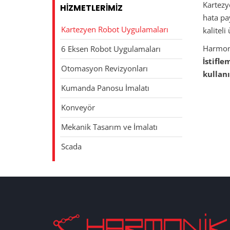
Kartezye
HIZMETLERIMIZ
hata pay
Kartezyen Robot Uygulamaları
kaliteli
Harmoni
6 Eksen Robot Uygulamaları
İstifl
Otomasyon Revizyonları
kullan
Kumanda Panosu İmalatı
Konveyör
Mekanik Tasarım ve İmalatı
Scada