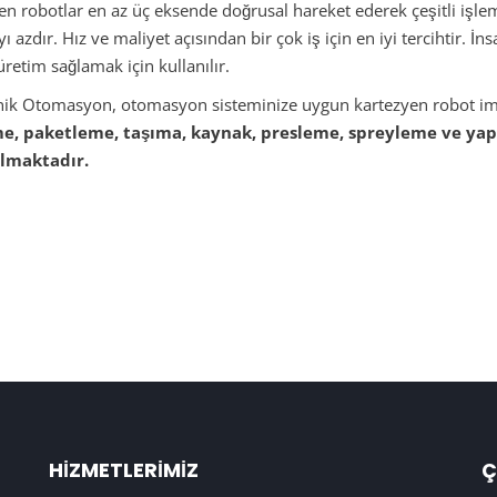
n robotlar en az üç eksende doğrusal hareket ederek çeşitli işlemler
ı azdır. Hız ve maliyet açısından bir çok iş için en iyi tercihtir.
 üretim sağlamak için kullanılır.
k Otomasyon, otomasyon sisteminize uygun kartezyen robot imalat
eme, paketleme, taşıma, kaynak, presleme, spreyleme ve ya
ılmaktadır.
HIZMETLERIMIZ
Ç